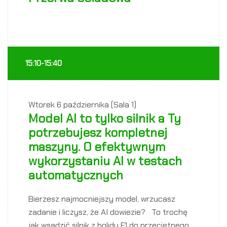
15:10-15:40
Wtorek
6 października (Sala 1)
Model AI to tylko silnik a Ty
potrzebujesz kompletnej
maszyny. O efektywnym
wykorzystaniu AI w testach
automatycznych
Bierzesz najmocniejszy model, wrzucasz
zadanie i liczysz, że AI dowiezie? To trochę
jak wsadzić silnik z bolidu F1 do przeciętnego