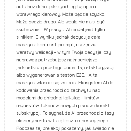
auta bez dobrej skrzyni biegów, opon i
wprawnego kierowcy. Może będzie szybko.
Może będzie drogo. Ale wcale nie musi być
skutecznie. W pracy z AI model jest tylko
silnikiem. O wyniku jednak decyduje cała
maszyna: kontekst, prompt, narzędzia,
warstwy walidacji - w tym Twoja decyzja, czy
naprawdę potrzebujesz najmocniejszej
jednostki do prostego commita, refaktoryzacji
albo wygenerowania testów E2E. A ta
maszyna właśnie się zmienia. Ekosystem AI do
kodowania przechodzi od zachwytu nad
modelami do chłodnej kalkulacji: limitów,
requestów, tokenów, nowych planów i korekt
subskrypcji. To sygnał, że AI przechodzi z fazy
eksperymentu w fazę kosztu operacyjnego.
Podczas tej prelekcji pokażemy, jak świadomie