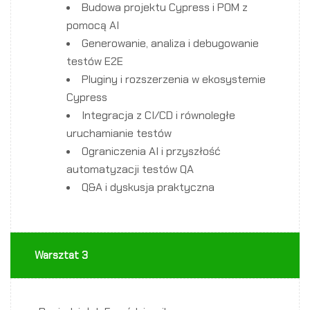
Budowa projektu Cypress i POM z
pomocą AI
Generowanie, analiza i debugowanie
testów E2E
Pluginy i rozszerzenia w ekosystemie
Cypress
Integracja z CI/CD i równoległe
uruchamianie testów
Ograniczenia AI i przyszłość
automatyzacji testów QA
Q&A i dyskusja praktyczna
Warsztat 3