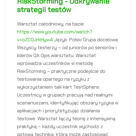
RiskStorming - Odkrywanie
strategii testów
Warsztat całodniowy, na bazie
https://www.youtube.com/watch?
v=oZCQJrkHyw4
Język: Polski Grupa docelowa:
Wszyscy testerzy – od juniorów po seniorów i
liderów QA Opis warsztatu: Warsztat
wprowadza uczestników w metodę
RiskStorming – praktyczne podejście do
testowania opartego na ryzyku z
wykorzystaniem talii kart TestSphere.
Uczestnicy w grupach pracują nad realnymi
scenariuszami, identyfikując obszary ryzyka w
aplikacjach i priorytetyzując działania
testowe. Warsztat łączy teorię z intensywną
praktyką – każdy uczestnik wychodzi z
gotową techniką, którą może zastosować