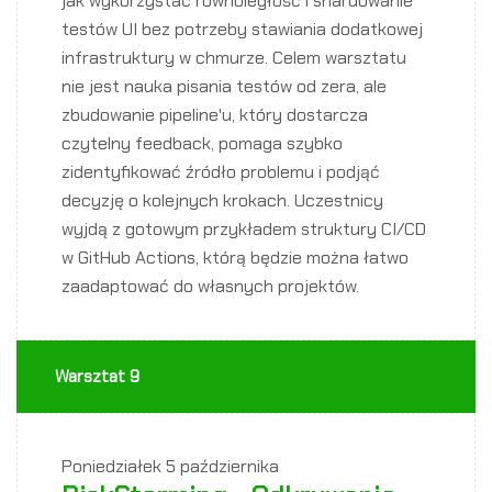
jak wykorzystać równoległość i shardowanie
testów UI bez potrzeby stawiania dodatkowej
infrastruktury w chmurze. Celem warsztatu
nie jest nauka pisania testów od zera, ale
zbudowanie pipeline'u, który dostarcza
czytelny feedback, pomaga szybko
zidentyfikować źródło problemu i podjąć
decyzję o kolejnych krokach. Uczestnicy
wyjdą z gotowym przykładem struktury CI/CD
w GitHub Actions, którą będzie można łatwo
zaadaptować do własnych projektów.
Warsztat 9
Poniedziałek
5 października