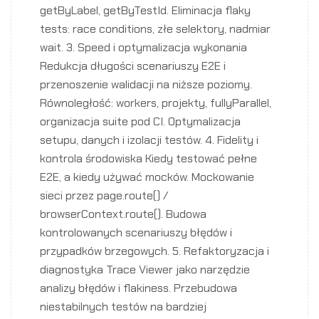
getByLabel, getByTestId. Eliminacja flaky
tests: race conditions, złe selektory, nadmiar
wait. 3. Speed i optymalizacja wykonania
Redukcja długości scenariuszy E2E i
przenoszenie walidacji na niższe poziomy.
Równoległość: workers, projekty, fullyParallel,
organizacja suite pod CI. Optymalizacja
setupu, danych i izolacji testów. 4. Fidelity i
kontrola środowiska Kiedy testować pełne
E2E, a kiedy używać mocków. Mockowanie
sieci przez page.route() /
browserContext.route(). Budowa
kontrolowanych scenariuszy błędów i
przypadków brzegowych. 5. Refaktoryzacja i
diagnostyka Trace Viewer jako narzędzie
analizy błędów i flakiness. Przebudowa
niestabilnych testów na bardziej