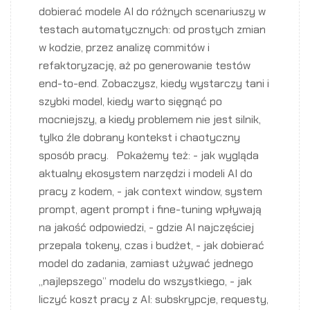
dobierać modele AI do różnych scenariuszy w
testach automatycznych: od prostych zmian
w kodzie, przez analizę commitów i
refaktoryzację, aż po generowanie testów
end-to-end. Zobaczysz, kiedy wystarczy tani i
szybki model, kiedy warto sięgnąć po
mocniejszy, a kiedy problemem nie jest silnik,
tylko źle dobrany kontekst i chaotyczny
sposób pracy. Pokażemy też: - jak wygląda
aktualny ekosystem narzędzi i modeli AI do
pracy z kodem, - jak context window, system
prompt, agent prompt i fine-tuning wpływają
na jakość odpowiedzi, - gdzie AI najczęściej
przepala tokeny, czas i budżet, - jak dobierać
model do zadania, zamiast używać jednego
„najlepszego” modelu do wszystkiego, - jak
liczyć koszt pracy z AI: subskrypcje, requesty,