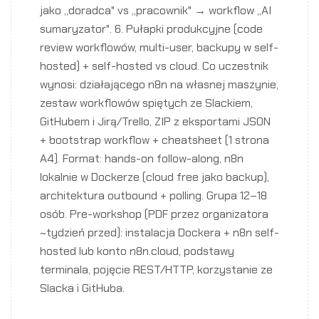
jako „doradca" vs „pracownik" → workflow „AI
sumaryzator". 6. Pułapki produkcyjne (code
review workflowów, multi-user, backupy w self-
hosted) + self-hosted vs cloud. Co uczestnik
wynosi: działającego n8n na własnej maszynie,
zestaw workflowów spiętych ze Slackiem,
GitHubem i Jirą/Trello, ZIP z eksportami JSON
+ bootstrap workflow + cheatsheet (1 strona
A4). Format: hands-on follow-along, n8n
lokalnie w Dockerze (cloud free jako backup),
architektura outbound + polling. Grupa 12–18
osób. Pre-workshop (PDF przez organizatora
~tydzień przed): instalacja Dockera + n8n self-
hosted lub konto n8n.cloud, podstawy
terminala, pojęcie REST/HTTP, korzystanie ze
Slacka i GitHuba.