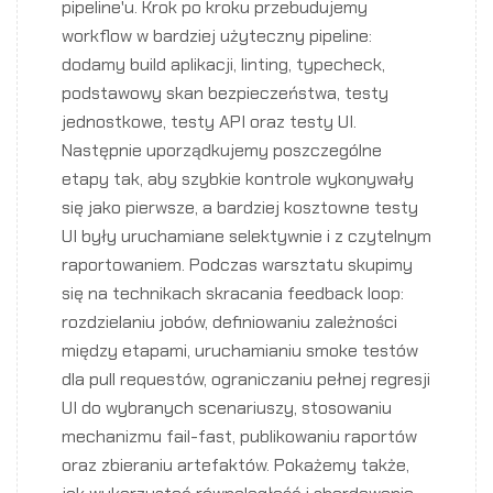
pipeline'u. Krok po kroku przebudujemy
workflow w bardziej użyteczny pipeline:
dodamy build aplikacji, linting, typecheck,
podstawowy skan bezpieczeństwa, testy
jednostkowe, testy API oraz testy UI.
Następnie uporządkujemy poszczególne
etapy tak, aby szybkie kontrole wykonywały
się jako pierwsze, a bardziej kosztowne testy
UI były uruchamiane selektywnie i z czytelnym
raportowaniem. Podczas warsztatu skupimy
się na technikach skracania feedback loop:
rozdzielaniu jobów, definiowaniu zależności
między etapami, uruchamianiu smoke testów
dla pull requestów, ograniczaniu pełnej regresji
UI do wybranych scenariuszy, stosowaniu
mechanizmu fail-fast, publikowaniu raportów
oraz zbieraniu artefaktów. Pokażemy także,