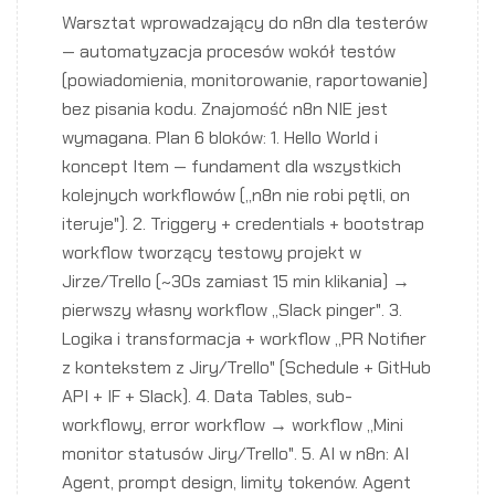
Warsztat wprowadzający do n8n dla testerów
— automatyzacja procesów wokół testów
(powiadomienia, monitorowanie, raportowanie)
bez pisania kodu. Znajomość n8n NIE jest
wymagana. Plan 6 bloków: 1. Hello World i
koncept Item — fundament dla wszystkich
kolejnych workflowów („n8n nie robi pętli, on
iteruje"). 2. Triggery + credentials + bootstrap
workflow tworzący testowy projekt w
Jirze/Trello (~30s zamiast 15 min klikania) →
pierwszy własny workflow „Slack pinger". 3.
Logika i transformacja + workflow „PR Notifier
z kontekstem z Jiry/Trello" (Schedule + GitHub
API + IF + Slack). 4. Data Tables, sub-
workflowy, error workflow → workflow „Mini
monitor statusów Jiry/Trello". 5. AI w n8n: AI
Agent, prompt design, limity tokenów. Agent