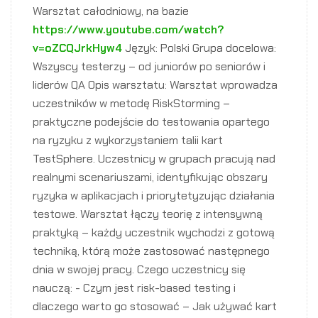
Warsztat całodniowy, na bazie
https://www.youtube.com/watch?
v=oZCQJrkHyw4
Język: Polski Grupa docelowa:
Wszyscy testerzy – od juniorów po seniorów i
liderów QA Opis warsztatu: Warsztat wprowadza
uczestników w metodę RiskStorming –
praktyczne podejście do testowania opartego
na ryzyku z wykorzystaniem talii kart
TestSphere. Uczestnicy w grupach pracują nad
realnymi scenariuszami, identyfikując obszary
ryzyka w aplikacjach i priorytetyzując działania
testowe. Warsztat łączy teorię z intensywną
praktyką – każdy uczestnik wychodzi z gotową
techniką, którą może zastosować następnego
dnia w swojej pracy. Czego uczestnicy się
nauczą: - Czym jest risk-based testing i
dlaczego warto go stosować – Jak używać kart