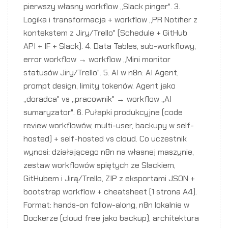
pierwszy własny workflow „Slack pinger". 3.
Logika i transformacja + workflow „PR Notifier z
kontekstem z Jiry/Trello" (Schedule + GitHub
API + IF + Slack). 4. Data Tables, sub-workflowy,
error workflow → workflow „Mini monitor
statusów Jiry/Trello". 5. AI w n8n: AI Agent,
prompt design, limity tokenów. Agent jako
„doradca" vs „pracownik" → workflow „AI
sumaryzator". 6. Pułapki produkcyjne (code
review workflowów, multi-user, backupy w self-
hosted) + self-hosted vs cloud. Co uczestnik
wynosi: działającego n8n na własnej maszynie,
zestaw workflowów spiętych ze Slackiem,
GitHubem i Jirą/Trello, ZIP z eksportami JSON +
bootstrap workflow + cheatsheet (1 strona A4).
Format: hands-on follow-along, n8n lokalnie w
Dockerze (cloud free jako backup), architektura