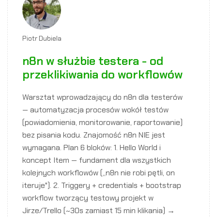
Piotr Dubiela
n8n w służbie testera - od
przeklikiwania do workflowów
Warsztat wprowadzający do n8n dla testerów
— automatyzacja procesów wokół testów
(powiadomienia, monitorowanie, raportowanie)
bez pisania kodu. Znajomość n8n NIE jest
wymagana. Plan 6 bloków: 1. Hello World i
koncept Item — fundament dla wszystkich
kolejnych workflowów („n8n nie robi pętli, on
iteruje"). 2. Triggery + credentials + bootstrap
workflow tworzący testowy projekt w
Jirze/Trello (~30s zamiast 15 min klikania) →