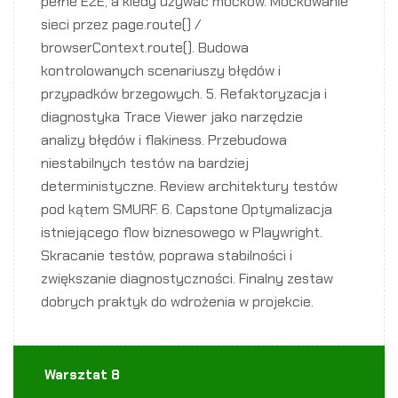
pełne E2E, a kiedy używać mocków. Mockowanie
sieci przez page.route() /
browserContext.route(). Budowa
kontrolowanych scenariuszy błędów i
przypadków brzegowych. 5. Refaktoryzacja i
diagnostyka Trace Viewer jako narzędzie
analizy błędów i flakiness. Przebudowa
niestabilnych testów na bardziej
deterministyczne. Review architektury testów
pod kątem SMURF. 6. Capstone Optymalizacja
istniejącego flow biznesowego w Playwright.
Skracanie testów, poprawa stabilności i
zwiększanie diagnostyczności. Finalny zestaw
dobrych praktyk do wdrożenia w projekcie.
Warsztat 8