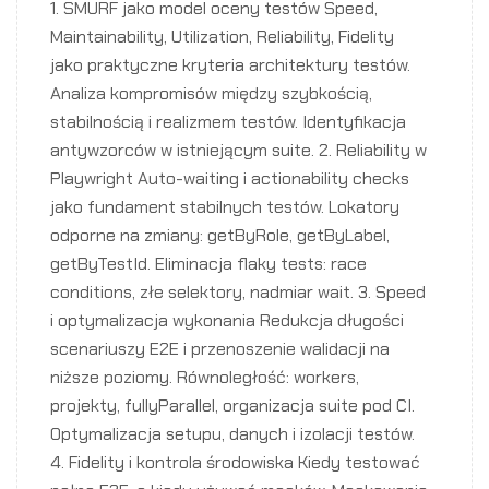
1. SMURF jako model oceny testów Speed,
Maintainability, Utilization, Reliability, Fidelity
jako praktyczne kryteria architektury testów.
Analiza kompromisów między szybkością,
stabilnością i realizmem testów. Identyfikacja
antywzorców w istniejącym suite. 2. Reliability w
Playwright Auto-waiting i actionability checks
jako fundament stabilnych testów. Lokatory
odporne na zmiany: getByRole, getByLabel,
getByTestId. Eliminacja flaky tests: race
conditions, złe selektory, nadmiar wait. 3. Speed
i optymalizacja wykonania Redukcja długości
scenariuszy E2E i przenoszenie walidacji na
niższe poziomy. Równoległość: workers,
projekty, fullyParallel, organizacja suite pod CI.
Optymalizacja setupu, danych i izolacji testów.
4. Fidelity i kontrola środowiska Kiedy testować