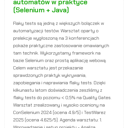
automatów w praktyce
(Selenium + Java)
Flaky tests są jedną z większych bolączek w
automatyzacji testów. Warsztat oparty o
prelekcje wygłoszoną na 3 konferencjach
pokaże praktyczne zastosowanie omawianych
tam technik. Wykorzystamy framework na
bazie Selenium oraz prostą aplikację webową.
Celem warsztatu jest przekazanie
sprawdzonych praktyk wykrywania,
zapobiegania i naprawiania flaky tests. Dzięki
kilkunastu latom doświadczenia zeszliśmy z
flaky tests do poziomu < 0,5% na Quality Gates.
Warsztat zrealizowany i wysoko oceniony na
ConSelenium 2024 (ocena 4.9/5) i TestWarez
2025 (ocena 4.625/5). Agenda warsztatu: 1.
Wprowadzenie i setup projektu - Analiza