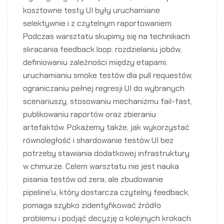
kosztowne testy UI były uruchamiane
selektywnie i z czytelnym raportowaniem.
Podczas warsztatu skupimy się na technikach
skracania feedback loop: rozdzielaniu jobów,
definiowaniu zależności między etapami,
uruchamianiu smoke testów dla pull requestów,
ograniczaniu pełnej regresji UI do wybranych
scenariuszy, stosowaniu mechanizmu fail-fast,
publikowaniu raportów oraz zbieraniu
artefaktów. Pokażemy także, jak wykorzystać
równoległość i shardowanie testów UI bez
potrzeby stawiania dodatkowej infrastruktury
w chmurze. Celem warsztatu nie jest nauka
pisania testów od zera, ale zbudowanie
pipeline'u, który dostarcza czytelny feedback,
pomaga szybko zidentyfikować źródło
problemu i podjąć decyzję o kolejnych krokach.