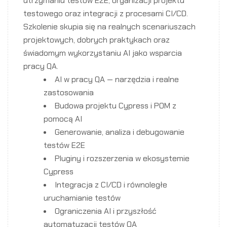
utrzymaniu testów E2E, organizacji projektu
testowego oraz integracji z procesami CI/CD.
Szkolenie skupia się na realnych scenariuszach
projektowych, dobrych praktykach oraz
świadomym wykorzystaniu AI jako wsparcia
pracy QA.
AI w pracy QA — narzędzia i realne
zastosowania
Budowa projektu Cypress i POM z
pomocą AI
Generowanie, analiza i debugowanie
testów E2E
Pluginy i rozszerzenia w ekosystemie
Cypress
Integracja z CI/CD i równoległe
uruchamianie testów
Ograniczenia AI i przyszłość
automatyzacji testów QA