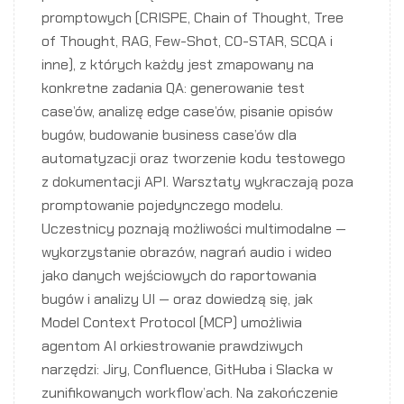
promptowych (CRISPE, Chain of Thought, Tree
of Thought, RAG, Few-Shot, CO-STAR, SCQA i
inne), z których każdy jest zmapowany na
konkretne zadania QA: generowanie test
case’ów, analizę edge case’ów, pisanie opisów
bugów, budowanie business case’ów dla
automatyzacji oraz tworzenie kodu testowego
z dokumentacji API. Warsztaty wykraczają poza
promptowanie pojedynczego modelu.
Uczestnicy poznają możliwości multimodalne —
wykorzystanie obrazów, nagrań audio i wideo
jako danych wejściowych do raportowania
bugów i analizy UI — oraz dowiedzą się, jak
Model Context Protocol (MCP) umożliwia
agentom AI orkiestrowanie prawdziwych
narzędzi: Jiry, Confluence, GitHuba i Slacka w
zunifikowanych workflow’ach. Na zakończenie