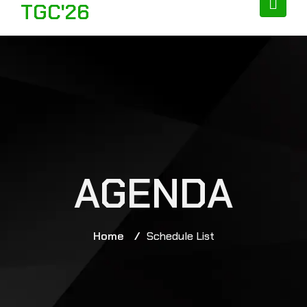
TGC'26
AGENDA
Home
/
Schedule List