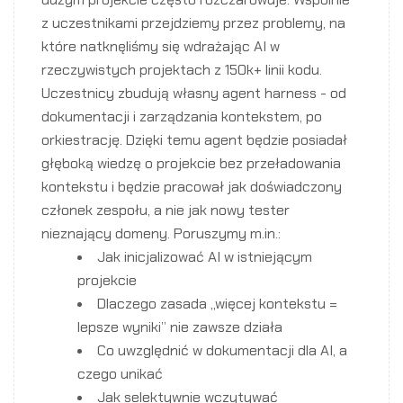
z uczestnikami przejdziemy przez problemy, na
które natknęliśmy się wdrażając AI w
rzeczywistych projektach z 150k+ linii kodu.
Uczestnicy zbudują własny agent harness - od
dokumentacji i zarządzania kontekstem, po
orkiestrację. Dzięki temu agent będzie posiadał
głęboką wiedzę o projekcie bez przeładowania
kontekstu i będzie pracował jak doświadczony
członek zespołu, a nie jak nowy tester
nieznający domeny. Poruszymy m.in.:
Jak inicjalizować AI w istniejącym
projekcie
Dlaczego zasada „więcej kontekstu =
lepsze wyniki” nie zawsze działa
Co uwzględnić w dokumentacji dla AI, a
czego unikać
Jak selektywnie wczytywać