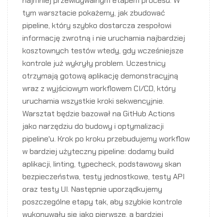
najmniej przewidywalnym etapem procesu. W
tym warsztacie pokażemy, jak zbudować
pipeline, który szybko dostarcza zespołowi
informację zwrotną i nie uruchamia najbardziej
kosztownych testów wtedy, gdy wcześniejsze
kontrole już wykryły problem. Uczestnicy
otrzymają gotową aplikację demonstracyjną
wraz z wyjściowym workflowem CI/CD, który
uruchamia wszystkie kroki sekwencyjnie.
Warsztat będzie bazował na GitHub Actions
jako narzędziu do budowy i optymalizacji
pipeline'u. Krok po kroku przebudujemy workflow
w bardziej użyteczny pipeline: dodamy build
aplikacji, linting, typecheck, podstawowy skan
bezpieczeństwa, testy jednostkowe, testy API
oraz testy UI. Następnie uporządkujemy
poszczególne etapy tak, aby szybkie kontrole
wykonywały się jako pierwsze, a bardziej